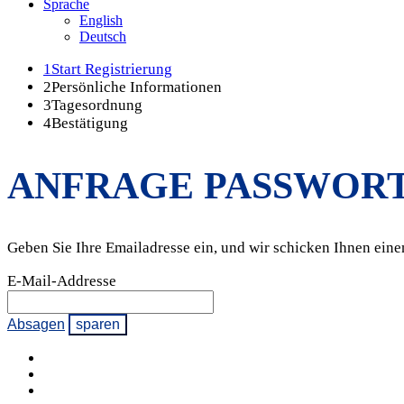
Sprache
English
Deutsch
1
Start Registrierung
2
Persönliche Informationen
3
Tagesordnung
4
Bestätigung
ANFRAGE PASSWOR
Geben Sie Ihre Emailadresse ein, und wir schicken Ihnen ein
E-Mail-Addresse
Absagen
sparen