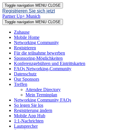
Toggle navigation
MENU
CLOSE
Registrieren Sie sich jetzt
Partner Up+ Munich
Toggle navigation
MENU
CLOSE
Zuhause
Mobile Home
Networking Community
Registrieren
Für die teilnahme bewerben
Sponsoring-Möglichkeiten
Konferenzgebühren und Eintrittskarten
FAQs Networking-Community
Datenschutz
Our Sponsors
Treffen
Attendee Directory
Mein Terminplan
Networking Community FAQs
So legen Sie los
Registrierung ändern
Mobile App Hub
1:1-Nachrichten
Lautsprecher